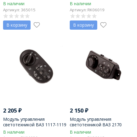
LADA Priora (Люкс)
LADA Kalina
В наличии
В наличии
Артикул: 365015
Артикул: RK06019
В корзину
В корзину
2 205
₽
2 150
₽
Модуль управления
Модуль управления
светотехникой ВАЗ 1117-1119
светотехникой ВАЗ 2170
LADA Kalina люкс (1118-
LADA Priora (2170-3709820)
В наличии
В наличии
3709820-10)