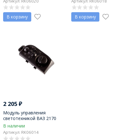
Артикул: RK06020
Артикул: RK06018
В корзину
В корзину
2 205
₽
Модуль управления
светотехникой ВАЗ 2170
LADA Priora люкс
В наличии
Артикул: RK06014