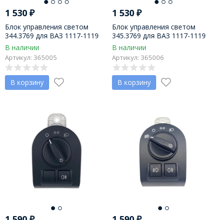
1 530
₽
1 530
₽
Блок управления светом
Блок управления светом
344.3769 для ВАЗ 1117-1119
345.3769 для ВАЗ 1117-1119
(1118 НОРМА), пр-во
(1118 ЛЮКС), пр-во
В наличии
В наличии
Megaamper
Megaamper
Артикул: 365005
Артикул: 365006
В корзину
В корзину
1 590
₽
1 590
₽