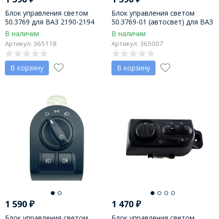
Блок управления светом
Блок управления светом
50.3769 для ВАЗ 2190-2194
50.3769-01 (автосвет) для ВАЗ
2190-2194 LADA Granta, Kalina
В наличии
В наличии
2 (ЛЮКС)
Артикул: 365118
Артикул: 365007
В корзину
В корзину
1 590
₽
1 470
₽
Блок управления светом
Блок управления светом