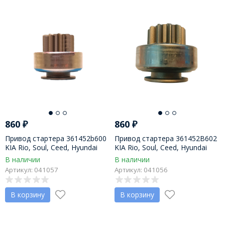
860
₽
860
₽
Привод стартера 361452b600
Привод стартера 361452B602
KIA Rio, Soul, Ceed, Hyundai
KIA Rio, Soul, Ceed, Hyundai
Accent, Elantra, i20, i30,
Accent, Elantra, i20, i30,
В наличии
В наличии
Veloster
Veloster
Артикул: 041057
Артикул: 041056
В корзину
В корзину