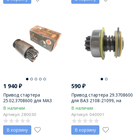
1 940
₽
590
₽
Привод стартера
Привод стартера 29.3708600
25.02.3708600 для МАЗ
для ВАЗ 2108-21099, на
(двигатели 236, 238) на
стартер 29.3708 "ЗиТ", пр-во
В наличии
В наличии
стартеры 142Т-3202.38708
"Крона" г. Самара
Артикул: 280030
Артикул: 040001
БАТЭ
В корзину
В корзину