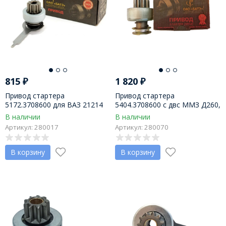
815
₽
1 820
₽
Привод стартера
Привод стартера
5172.3708600 для ВАЗ 21214
5404.3708600 с двс ММЗ Д260,
на стартер 5172, пр-во БАТЭ г.
Д262, Д263, стартер с
В наличии
В наличии
Борисов
редуктором 5404.3708 БАТЭ
Артикул: 280017
Артикул: 280070
В корзину
В корзину