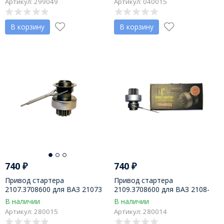
Артикул: 299049
Артикул: 040015
МАЗ
пр-во ПРАМО-Искра
В корзину
В корзину
740
₽
740
₽
Привод стартера
Привод стартера
2107.3708600 для ВАЗ 21073
2109.3708600 для ВАЗ 2108-
(инж. двиг. с ЭСУД), пр-во
21099 (инж. двигатель с ЭСУД)
В наличии
В наличии
БАТЭ г. Борисов
на стартеры БАТЭ
Артикул: 280015
Артикул: 280014