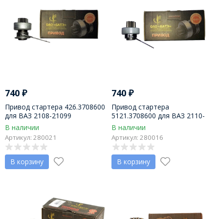
740
₽
740
₽
Привод стартера 426.3708600
Привод стартера
для ВАЗ 2108-21099
5121.3708600 для ВАЗ 2110-
(карбюраторные двигатели)
2112, на стартеры
В наличии
В наличии
на стартер 426.3708 БАТЭ
5121.3708000, 5132.3708000
Артикул: 280021
Артикул: 280016
БАТЭ
В корзину
В корзину