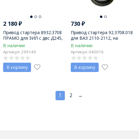
2 180
₽
730
₽
Привод стартера 8932.3708
Привод стартера 92.3708.018
ПРАМО для ЗИЛ с двс Д245,
для ВАЗ 2110-2112, на
Д243, Д260, 24В
стартеры 92.3708, 9201.3708
В наличии
В наличии
"Электром" г. Чебоксары
Артикул: 299149
Артикул: 040016
В корзину
В корзину
1
2
→