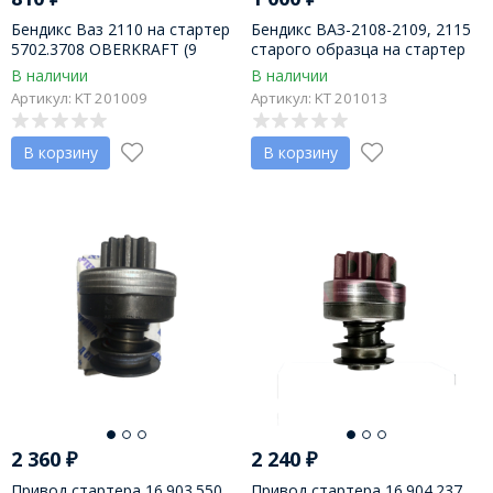
Бендикс Ваз 2110 на стартер
Бендикс ВАЗ-2108-2109, 2115
5702.3708 OBERKRAFT (9
старого образца на стартер
зубьев)
29.3708 OBERKRAFT
В наличии
В наличии
Артикул: KT 201009
Артикул: KT 201013
В корзину
В корзину
2 360
₽
2 240
₽
Привод стартера 16.903.550
Привод стартера 16.904.237