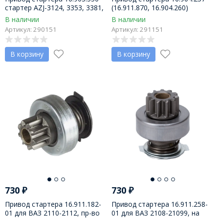
стартер AZJ-3124, 3353, 3381,
(16.911.870, 16.904.260)
3385, 3229, 3427 MAHLE, МТЗ
MAHLE, стартер AZJ-3367,
В наличии
В наличии
3436 КамАЗ
Артикул: 290151
Артикул: 291151
В корзину
В корзину
730
₽
730
₽
Привод стартера 16.911.182-
Привод стартера 16.911.258-
01 для ВАЗ 2110-2112, пр-во
01 для ВАЗ 2108-21099, на