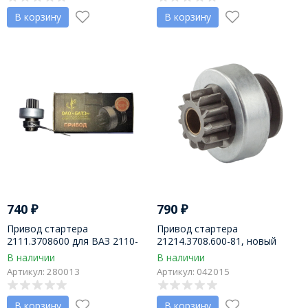
В корзину
В корзину
740
₽
790
₽
Привод стартера
Привод стартера
2111.3708600 для ВАЗ 2110-
21214.3708.600-81, новый
2112, на стартер
образец (81 серия) для ВАЗ
В наличии
В наличии
2111.3708010-01 (инж. серия)
2101-2107, 21214, 21213, пр-
Артикул: 280013
Артикул: 042015
БАТЭ г. Борисов
во Прамо-Искра
В корзину
В корзину