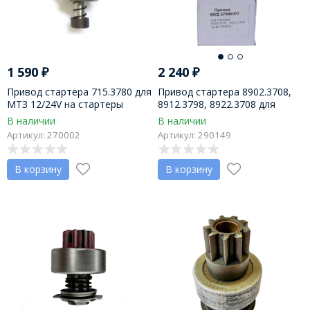
1 590
₽
2 240
₽
Привод стартера 715.3780 для
Привод стартера 8902.3708,
МТЗ 12/24V на стартеры
8912.3798, 8922.3708 для
9142780, 9172780 Magneton
КамАЗ (ЕВРО 2) 24В, пр-во
В наличии
В наличии
Чехия
ПРАМО-Искра
Артикул: 270002
Артикул: 290149
В корзину
В корзину