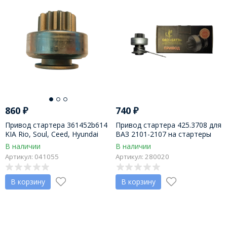
860
₽
740
₽
Привод стартера 361452b614
Привод стартера 425.3708 для
KIA Rio, Soul, Ceed, Hyundai
ВАЗ 2101-2107 на стартеры
Accent, Elantra, i20, i30,
БАТЭ
В наличии
В наличии
Veloster
Артикул: 041055
Артикул: 280020
В корзину
В корзину