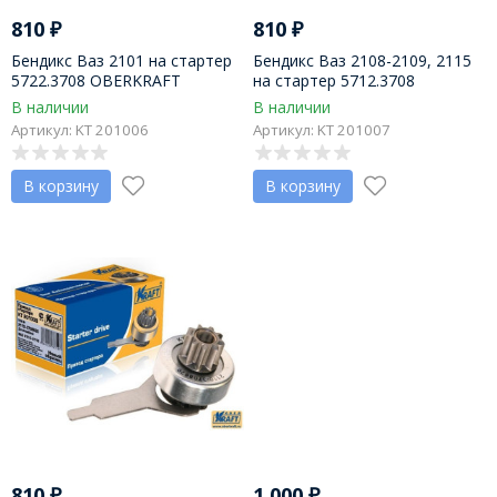
810
₽
810
₽
Бендикс Ваз 2101 на стартер
Бендикс Ваз 2108-2109, 2115
5722.3708 OBERKRAFT
на стартер 5712.3708
OBERKRAFT
В наличии
В наличии
Артикул: KT 201006
Артикул: KT 201007
В корзину
В корзину
810
₽
1 000
₽