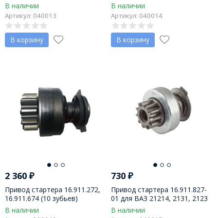
Прамо-Искра
стартеры 2113-3708010, пр-во
В наличии
В наличии
ПРАМО-Искра
Артикул: 040013
Артикул: 040014
В корзину
В корзину
2 360
₽
730
₽
Привод стартера 16.911.272,
Привод стартера 16.911.827-
16.911.674 (10 зубьев)
01 для ВАЗ 21214, 2131, 2123
AZF4554 (11.131.50), AZF4581
Chevrolet Niva, на стартер
В наличии
В наличии
(11.131.316) КАМАЗ-ЕВРО-2,
21214-3708010-01," и аналоги,