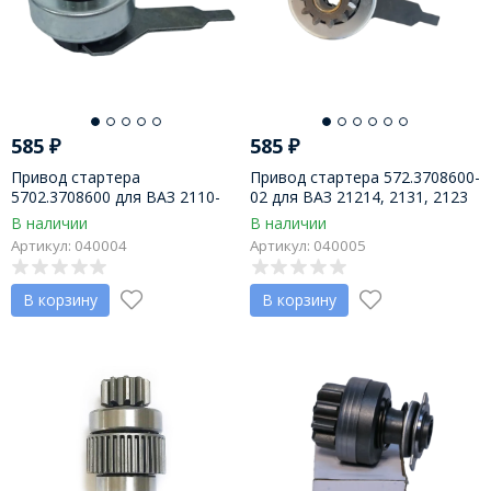
585
₽
585
₽
Привод стартера
Привод стартера 572.3708600-
5702.3708600 для ВАЗ 2110-
02 для ВАЗ 21214, 2131, 2123
2112, на стартер 5702.3708,
пр-во ЗиТ
В наличии
В наличии
пр-во "ЗиТ" г. Самара
Артикул: 040004
Артикул: 040005
В корзину
В корзину