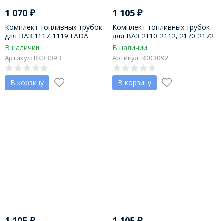
1 070
₽
1 105
₽
Комплект топливных трубок
Комплект топливных трубок
для ВАЗ 1117-1119 LADA
для ВАЗ 2110-2112, 2170-2172
Kalina, комп. 2 шт
LADA Priora, дв. 1,6, комп. 2шт
В наличии
В наличии
Артикул: RK03093
Артикул: RK03092
В корзину
В корзину
1 105
₽
1 105
₽