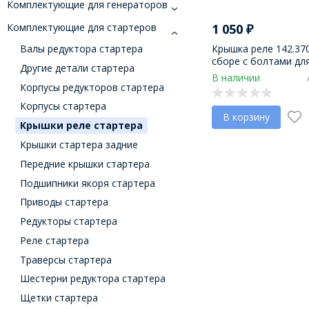
Комплектующие для генераторов
1 050
₽
Комплектующие для стартеров
Крышка реле 142.37
Валы редуктора стартера
сборе с болтами дл
Другие детали стартера
карболит БАТЭ
В наличии
Корпусы редукторов стартера
Корпусы стартера
В корзину
Крышки реле стартера
Крышки стартера задние
Передние крышки стартера
Подшипники якоря стартера
Приводы стартера
Редукторы стартера
Реле стартера
Траверсы стартера
Шестерни редуктора стартера
Щетки стартера