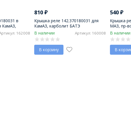
810
₽
540
₽
0180031 в
Крышка реле 142.370180031 для
Крышка ре
я КамАЗ,
КамАЗ, карболит БАТЭ
МАЗ, пр-
В наличии
В наличии
Артикул: 162008
Артикул: 160008
В корзину
В корзи