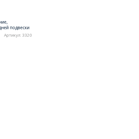
ние,
дней подвески
4", LADA 4x4
Артикул: 3320