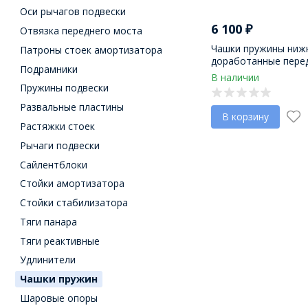
Оси рычагов подвески
6 100
₽
Отвязка переднего моста
Чашки пружины ниж
Патроны стоек амортизатора
доработанные пере
Подрамники
ВАЗ 21214 "LADA 4х
В наличии
Urban
Пружины подвески
Развальные пластины
В корзину
Растяжки стоек
Рычаги подвески
Сайлентблоки
Стойки амортизатора
Стойки стабилизатора
Тяги панара
Тяги реактивные
Удлинители
Чашки пружин
Шаровые опоры