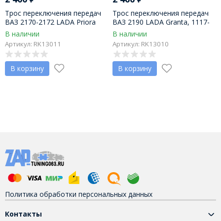
Трос переключения передач
Трос переключения передач
ВАЗ 2170-2172 LADA Priora
ВАЗ 2190 LADA Granta, 1117-
(компл. 2 шт.), (2171-1703113)
1119 LADA Kalina, 2192, 2194
В наличии
В наличии
LADA Kalina 2 (компл. 2 шт.),
Артикул: RK13011
Артикул: RK13010
(2190-1703113)
В корзину
В корзину
Политика обработки персональных данных
Контакты