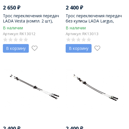
2 650
₽
2 400
₽
Трос переключения передач
Трос переключения передач
LADA Vesta (компл. 2 шт),
без кулисы LADA Largus,
(8450030517)
Renault Logan, Sandero, Duster
В наличии
В наличии
(компл. 2 шт), (6001548695)
Артикул: RK13012
Артикул: RK13013
В корзину
В корзину
2 400
₽
2 400
₽