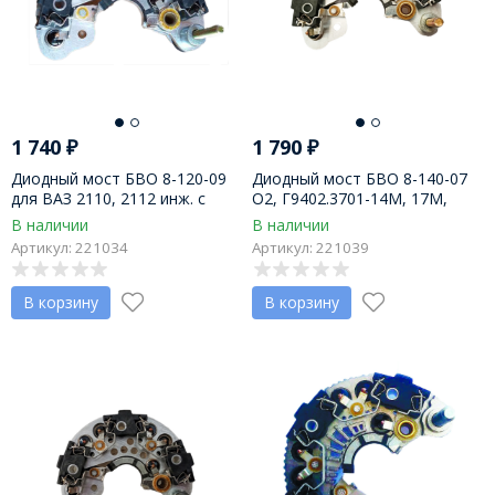
1 740
₽
1 790
₽
Диодный мост БВО 8-120-09
Диодный мост БВО 8-140-07
для ВАЗ 2110, 2112 инж. с
О2, Г9402.3701-14М, 17М,
ЭСУД, 9402.3701000В, Орбита
18М, 9402.3701-14М, Орбита
В наличии
В наличии
Артикул: 221034
Артикул: 221039
В корзину
В корзину