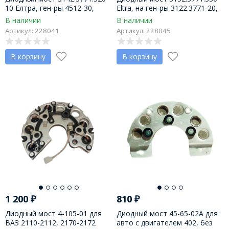
10 Елтра, ген-ры 4512-30,
Eltra, на ген-ры 3122.3771-20,
4532-20б, 4532-40
3152.3771-(20,40,50)
В наличии
В наличии
Артикул: 228041
Артикул: 228045
В корзину
В корзину
1 200
₽
810
₽
Диодный мост 4-105-01 для
Диодный мост 45-65-02А для
ВАЗ 2110-2112, 2170-2172
авто с двигателем 402, без