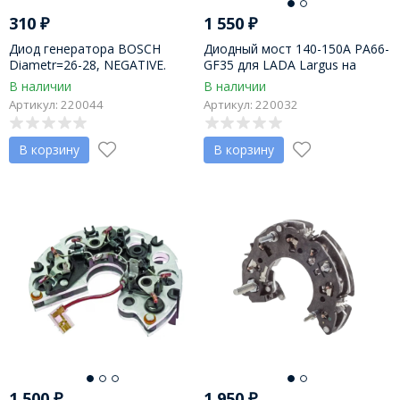
310
₽
1 550
₽
Диод генератора BOSCH
Диодный мост 140-150A PA66-
Diametr=26-28, NEGATIVE.
GF35 для LADA Largus на
450V, 40A (1 шт.)
генераторы BOSCH
В наличии
В наличии
23100JD10A
Артикул: 220044
Артикул: 220032
В корзину
В корзину
1 500
₽
1 950
₽