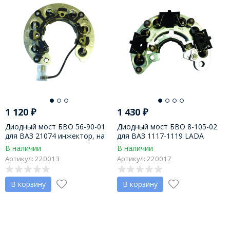
1 120
₽
1 430
₽
Диодный мост БВО 56-90-01
Диодный мост БВО 8-105-02
для ВАЗ 21074 инжектор, на
для ВАЗ 1117-1119 LADA
ген. 372.3708-03, пр-во АО
Kalina с ген. 9402-3701-06
В наличии
В наличии
Орбита
14В/85А, пр-во АО Орбита
Артикул: 220013
Артикул: 220017
В корзину
В корзину