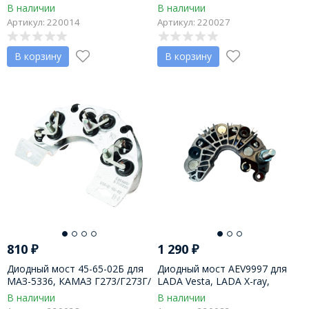
LADA Priora, 2123 Chevrolet
тахометра, ген-ры Г1631-1641
В наличии
В наличии
Niva, на ген-ры 9402-04, пр-во
АО Орбита г. Саранск
Артикул: 220014
Артикул: 220027
АО Орбита
В корзину
В корзину
810
₽
1 290
₽
Диодный мост 45-65-02Б для
Диодный мост AEV9997 для
МАЗ-5336, КАМАЗ Г273/Г273Г/
LADA Vesta, LADA X-ray,
Г273Б1 АО Орбита г. Саранск
Renault Duster, Megane 2, ген-
В наличии
В наличии
ры VALEO TG12C209 -