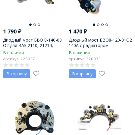
1 790
₽
1 470
₽
Диодный мост БВО 8-140-08
Диодный мост БВО8-120-01О2
О2 для ВАЗ 2110, 21214,
140А с радиатором
генераторы 9402.3701С,
охлаждения, на генераторы
В наличии
В наличии
9412.3701С (140А) Орбита
ЗИТ 9402-14М, 9402-18М,
Артикул: 223037
Артикул: 220033
9402-17М
В корзину
В корзину