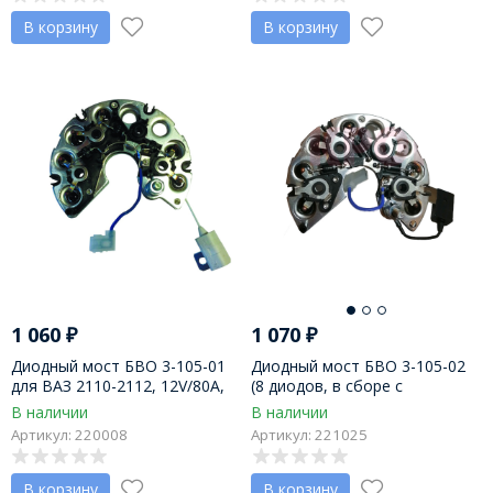
В корзину
В корзину
1 060
₽
1 070
₽
Диодный мост БВО 3-105-01
Диодный мост БВО 3-105-02
для ВАЗ 2110-2112, 12V/80A,
(8 диодов, в сборе с
6-ти диодный, с плюсовым
плюсовым болтом и
В наличии
В наличии
болтом и конденсатором, на
конденсатором) для УАЗ с двс
Артикул: 220008
Артикул: 221025
ген-ры 9402 пр-во Китай
406, на ген-ры БАТЭ 90А, пр-
во Китай
В корзину
В корзину