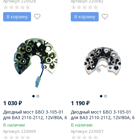
Артикул: 220028
Артикул: 220082
TG12C199
В корзину
В корзину
1 030
₽
1 190
₽
Диодный мост БВО 3-105-01
Диодный мост БВО 3-105-01
для ВАЗ 2110-2112, 12V/80A, 6
для ВАЗ 2110-2112, 12V/80A, 6
диодный, на ген-ры 9402 ЗиТ
диодный, на генераторы 9402
В наличии
В наличии
пр-во Китай
ЗиТ, пр-во АО Орбита
Артикул: 220009
Артикул: 220007