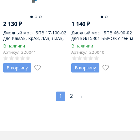
2 130
₽
1 140
₽
Диодный мост БПВ 17-100-02
Диодный мост БПВ 46-90-02
для КамАЗ, КрАЗ, ЛАЗ, ЛиАЗ,
для ЗИЛ 5301 БЫЧОК с ген-м
ЗИЛ, на ген-ры 3102.3771,
2022.3771, пр-во АО Орбита г.
В наличии
В наличии
3112.3771, 3122.3771,
Саранск
Артикул: 220041
Артикул: 220040
3132.3771, 5702.3701-20,
5702.3701-30
В корзину
В корзину
1
2
→