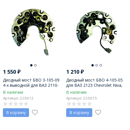
1 550
₽
1 210
₽
Диодный мост БВО 3-105-09
Диодный мост БВО 4-105-05
4-х выводной для ВАЗ 2110-
для ВАЗ 2123 Chevrolet Niva,
2112 ген-ры 3202.3771,
на ген. 9402-01, три вывода,
В наличии
В наличии
Г492.3701-01 БАТЭ, пр-во АО
пр-во АО Орбита
Артикул: 220012
Артикул: 220015
Орбита
В корзину
В корзину