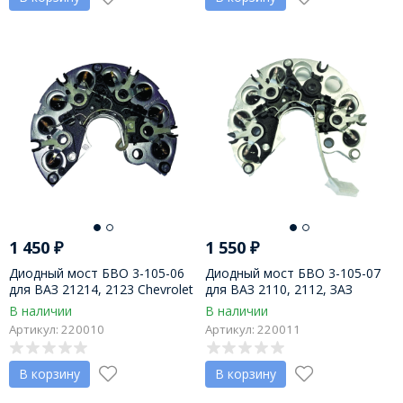
1 450
₽
1 550
₽
Диодный мост БВО 3-105-06
Диодный мост БВО 3-105-07
для ВАЗ 21214, 2123 Chevrolet
для ВАЗ 2110, 2112, ЗАЗ
Niva, на ген-ры Г9402.3701-01,
Таврия, ген. 971 Электромаш,
В наличии
В наличии
Г9412.3701-01, пр-во АО
пр-во АО Орбита
Артикул: 220010
Артикул: 220011
Орбита
В корзину
В корзину