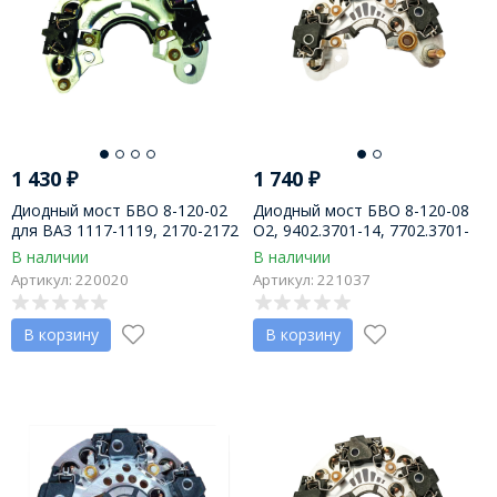
1 430
₽
1 740
₽
Диодный мост БВО 8-120-02
Диодный мост БВО 8-120-08
для ВАЗ 1117-1119, 2170-2172
О2, 9402.3701-14, 7702.3701-
на генератор 9402.3701-14
01, 7712.3701-01, 9482.3701-03
В наличии
В наличии
120А, пр-во АО Орбита
(120А), Орбита
Артикул: 220020
Артикул: 221037
В корзину
В корзину