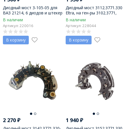
Диодный мост 3-105-05 для
Диодный мост 3112.3771.330
ВАЗ 21214, 6 диодов и штекер
Eltra, на ген-ры 3102.3771,
от фазы 2,8 мм, пр-во АО
3112.3771, 3122.3371,
В наличии
В наличии
Орбита
3142.3771, 3152.3711
Артикул: 220016
Артикул: 228044
В корзину
В корзину
2 270
₽
1 940
₽
Диодный мост 3142.3771.320-
Диодный мост 3152.3771.330