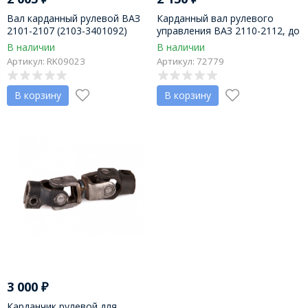
Вал карданный рулевой ВАЗ
Карданный вал рулевого
2101-2107 (2103-3401092)
управления ВАЗ 2110-2112, до
2003г. 2108-(20) БЕЗ ЭУР
В наличии
В наличии
(НЕРАЗЪЕМНЫЙ, "НЕ
Артикул: RK09023
Артикул: 72779
СТУЧИТ")
В корзину
В корзину
3 000
₽
Карданчик рулевой для