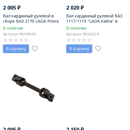
2 005
₽
2 020
₽
Вал карданный рулевой в
Вал карданный рулевой ВАЗ
сборе ВАЗ 2170 LADA Priora
1117-1119 "LADA Kalina" в
(2170-3422092)
сборе (11186-3422092)
В наличии
В наличии
Артикул: RK09049
Артикул: RK09024
В корзину
В корзину
2 005
₽
2 150
₽